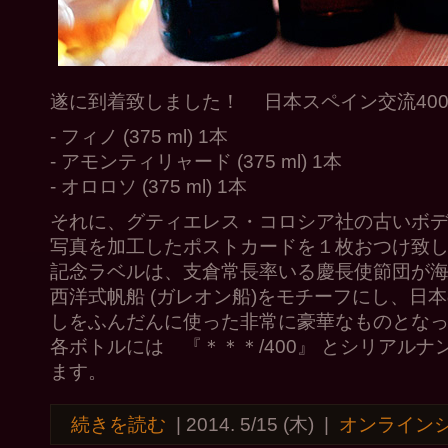
遂に到着致しました！ 日本スペイン交流40
- フィノ (375 ml) 1本
- アモンティリャード (375 ml) 1本
- オロロソ (375 ml) 1本
それに、グティエレス・コロシア社の古いボデガ
写真を加工したポストカードを１枚おつけ致
記念ラベルは、支倉常長率いる慶長使節団が
西洋式帆船 (ガレオン船)をモチーフにし、日
しをふんだんに使った非常に豪華なものとな
各ボトルには 『＊＊＊/400』 とシリアル
ます。
続きを読む
|
2014. 5/15 (木)
|
オンライン